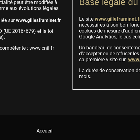
Base légale du 
ialité peut être modifiée à
rme aux évolutions légales
Le site
www.gilleframinet.f
liée sur
www.gillesframinet.fr
nécessaires à son bon fonc
cookies de mesure d’audienc
D (UE 2016/679) et la loi
Google Analytics, le cas éc
e).
Un bandeau de consentement
le compétente : www.cnil.fr
d’accepter ou de refuser les
sa première visite sur
www.g
La durée de conservation d
mois.
Accueil