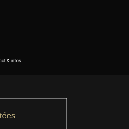
ct & infos
tées