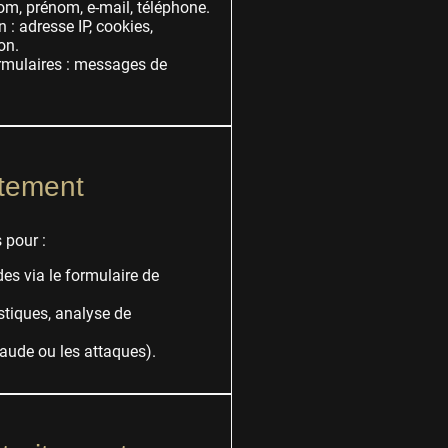
om, prénom, e-mail, téléphone.
: adresse IP, cookies,
on.
rmulaires : messages de
itement
 pour :
s via le formulaire de
istiques, analyse de
fraude ou les attaques).