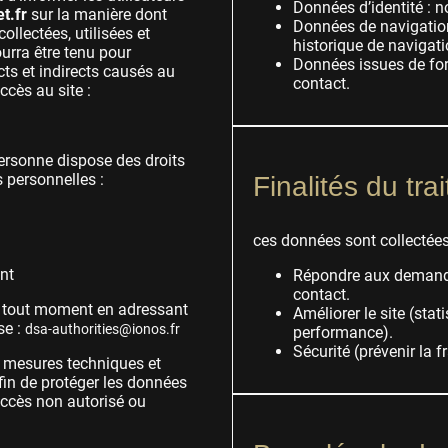
Données d’identité : n
t.fr
sur la manière dont
Données de navigation 
ollectées, utilisées et
historique de navigati
 pourra être tenu pour
Données issues de fo
s et indirects causés au
contact.
accès au site :
rsonne dispose des droits
 personnelles :
Finalités du tra
ces données sont collectées
ent
Répondre aux demande
contact.
à tout moment en adressant
Améliorer le site (stat
se :
dsa-authorities@ionos.fr
performance).
Sécurité (prévenir la 
s mesures techniques et
fin de protéger les données
accès non autorisé ou